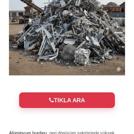
TIKLA ARA
Alüminyum hurdası
, geri dönüşüm sektöründe yüksek