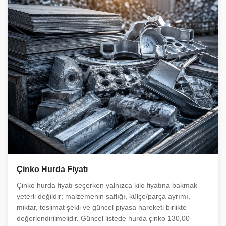
Çinko Hurda Fiyatı
Çinko hurda fiyatı seçerken yalnızca kilo fiyatına bakmak
yeterli değildir; malzemenin saflığı, külçe/parça ayrımı,
miktar, teslimat şekli ve güncel piyasa hareketi birlikte
değerlendirilmelidir. Güncel listede hurda çinko 130,00