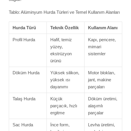
Tablo: Alüminyum Hurda Türleri ve Temel Kullanım Alanları
Hurda Türü
Teknik Özellik
Kullanım Alanı
Profil Hurda
Hafif, temiz
Kapı, pencere,
yüzey,
mimari
ekstrüzyon
sistemler
ürünü
Döküm Hurda
Yüksek silikon,
Motor blokları,
yüksek ısı
jant, makine
dayanımı
parçaları
Talaş Hurda
Küçük
Döküm üretimi,
parçacık, hızlı
alaşımlı
ergitme
parçalar
Sac Hurda
İnce form,
Levha üretimi,