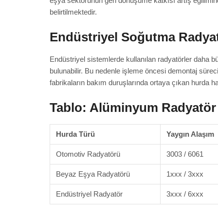
eşya sektörünün geri dönüşüme katkısı artış eğilimind
belirtilmektedir.
Endüstriyel Soğutma Radya
Endüstriyel sistemlerde kullanılan radyatörler daha b
bulunabilir. Bu nedenle işleme öncesi demontaj süreci
fabrikaların bakım duruşlarında ortaya çıkan hurda h
Tablo: Alüminyum Radyatör H
Hurda Türü
Yaygın Alaşım
Otomotiv Radyatörü
3003 / 6061
Beyaz Eşya Radyatörü
1xxx / 3xxx
Endüstriyel Radyatör
3xxx / 6xxx