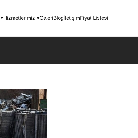
l
▾
Hizmetlerimiz
▾
Galeri
Blog
İletişim
Fiyat Listesi