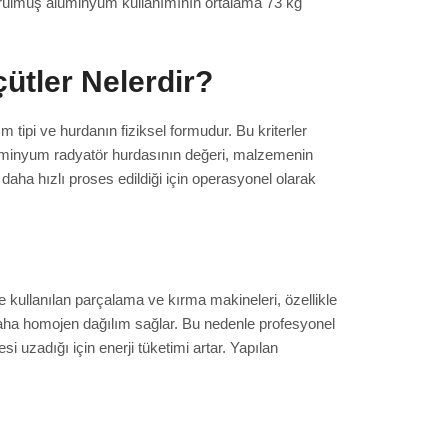
ştürülmüş alüminyum kullanımının ortalama 73 kg
ütler Nelerdir?
 tipi ve hurdanın fiziksel formudur. Bu kriterler
 alüminyum radyatör hurdasının değeri, malzemenin
e daha hızlı proses edildiği için operasyonel olarak
de kullanılan parçalama ve kırma makineleri, özellikle
 daha homojen dağılım sağlar. Bu nedenle profesyonel
i uzadığı için enerji tüketimi artar. Yapılan