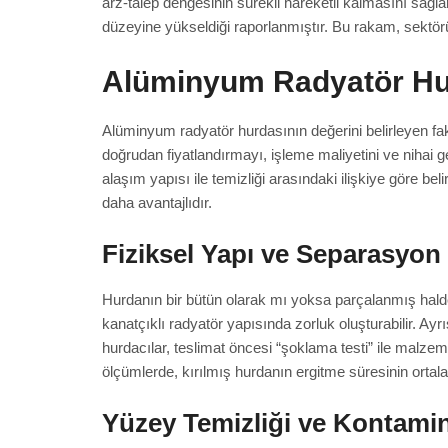
arz-talep dengesinin sürekli hareketli kalmasını sağ
düzeyine yükseldiği raporlanmıştır. Bu rakam, sektörün
Alüminyum Radyatör Hurd
Alüminyum radyatör hurdasının değerini belirleyen fakt
doğrudan fiyatlandırmayı, işleme maliyetini ve nihai 
alaşım yapısı ile temizliği arasındaki ilişkiye göre bel
daha avantajlıdır.
Fiziksel Yapı ve Separasyon 
Hurdanın bir bütün olarak mı yoksa parçalanmış halde m
kanatçıklı radyatör yapısında zorluk oluşturabilir. 
hurdacılar, teslimat öncesi “şoklama testi” ile malzeme
ölçümlerde, kırılmış hurdanın ergitme süresinin ortal
Yüzey Temizliği ve Kontami