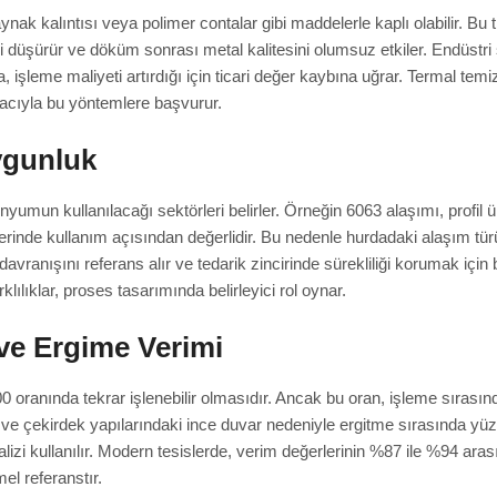
aynak kalıntısı veya polimer contalar gibi maddelerle kaplı olabilir. Bu
ini düşürür ve döküm sonrası metal kalitesini olumsuz etkiler. Endüstri
, işleme maliyeti artırdığı için ticari değer kaybına uğrar. Termal te
amacıyla bu yöntemlere başvurur.
ygunluk
yumun kullanılacağı sektörleri belirler. Örneğin 6063 alaşımı, profil ü
lerinde kullanım açısından değerlidir. Bu nedenle hurdadaki alaşım türü
e davranışını referans alır ve tedarik zincirinde sürekliliği korumak için 
klılıklar, proses tasarımında belirleyici rol oynar.
 ve Ergime Verimi
anında tekrar işlenebilir olmasıdır. Ancak bu oran, işleme sırasında
çık ve çekirdek yapılarındaki ince duvar nedeniyle ergitme sırasında y
i kullanılır. Modern tesislerde, verim değerlerinin %87 ile %94 arasınd
el referanstır.