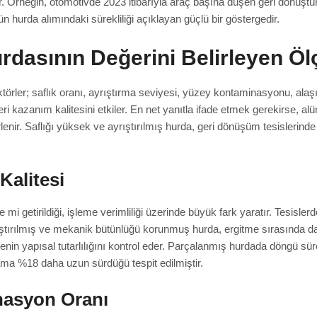
lar. Örneğin, otomotivde 2023 itibarıyla araç başına düşen geri dönü
 hurda alımındaki sürekliliği açıklayan güçlü bir göstergedir.
asının Değerini Belirleyen Ölç
örler; saflık oranı, ayrıştırma seviyesi, yüzey kontaminasyonu, alaşım
geri kazanım kalitesini etkiler. En net yanıtla ifade etmek gerekirse,
irlenir. Saflığı yüksek ve ayrıştırılmış hurda, geri dönüşüm tesislerind
Kalitesi
i getirildiği, işleme verimliliği üzerinde büyük fark yaratır. Tesisler
Ayrıştırılmış ve mekanik bütünlüğü korunmuş hurda, ergitme sırasında
nin yapısal tutarlılığını kontrol eder. Parçalanmış hurdada döngü süres
ama %18 daha uzun sürdüğü tespit edilmiştir.
nasyon Oranı