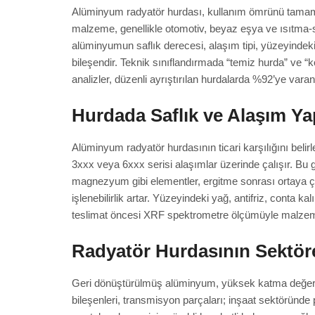
Alüminyum radyatör hurdası, kullanım ömrünü tamaml
malzeme, genellikle otomotiv, beyaz eşya ve ısıtma-so
alüminyumun saflık derecesi, alaşım tipi, yüzeyindek
bileşendir. Teknik sınıflandırmada “temiz hurda” ve “k
analizler, düzenli ayrıştırılan hurdalarda %92’ye va
Hurdada Saflık ve Alaşım Ya
Alüminyum radyatör hurdasının ticari karşılığını belirle
3xxx veya 6xxx serisi alaşımlar üzerinde çalışır. Bu 
magnezyum gibi elementler, ergitme sonrası ortaya ç
işlenebilirlik artar. Yüzeyindeki yağ, antifriz, conta 
teslimat öncesi XRF spektrometre ölçümüyle malzeme
Radyatör Hurdasının Sektöre
Geri dönüştürülmüş alüminyum, yüksek katma değerli bir
bileşenleri, transmisyon parçaları; inşaat sektöründe p