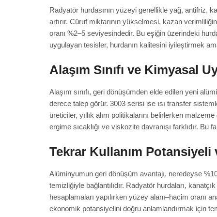
Radyatör hurdasının yüzeyi genellikle yağ, antifriz, k
artırır. Cüruf miktarının yükselmesi, kazan verimliliğ
oranı %2–5 seviyesindedir. Bu eşiğin üzerindeki hurda
uygulayan tesisler, hurdanın kalitesini iyileştirmek 
Alaşım Sınıfı ve Kimyasal U
Alaşım sınıfı, geri dönüşümden elde edilen yeni alümin
derece talep görür. 3003 serisi ise ısı transfer sistem
üreticiler, yıllık alım politikalarını belirlerken malzem
ergime sıcaklığı ve viskozite davranışı farklıdır. Bu far
Tekrar Kullanım Potansiyeli
Alüminyumun geri dönüşüm avantajı, neredeyse %100 or
temizliğiyle bağlantılıdır. Radyatör hurdaları, kanat
hesaplamaları yapılırken yüzey alanı–hacim oranı analiz
ekonomik potansiyelini doğru anlamlandırmak için tem