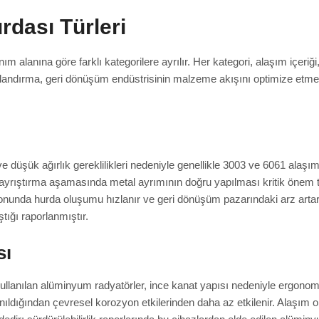
dası Türleri
m alanına göre farklı kategorilere ayrılır. Her kategori, alaşım içer
ıflandırma, geri dönüşüm endüstrisinin malzeme akışını optimize etme
e düşük ağırlık gereklilikleri nedeniyle genellikle 3003 ve 6061 alaşıml
le ayrıştırma aşamasında metal ayrımının doğru yapılması kritik önem t
sonunda hurda oluşumu hızlanır ve geri dönüşüm pazarındaki arz arta
tığı raporlanmıştır.
sı
ullanılan alüminyum radyatörler, ince kanat yapısı nedeniyle ergonomik
nıldığından çevresel korozyon etkilerinden daha az etkilenir. Alaşım o