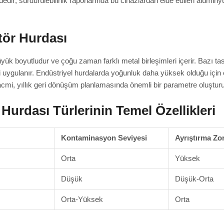
edir; sürdürülebilirlik raporlarında bu cihazlardan elde edilen alümin
tör Hurdası
üyük boyutludur ve çoğu zaman farklı metal birleşimleri içerir. Bazı 
 uygulanır. Endüstriyel hurdalarda yoğunluk daha yüksek olduğu için er
acmi, yıllık geri dönüşüm planlamasında önemli bir parametre oluşturu
urdası Türlerinin Temel Özellikleri
Kontaminasyon Seviyesi
Ayrıştırma Zo
Orta
Yüksek
Düşük
Düşük-Orta
Orta-Yüksek
Orta