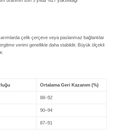
yum oranının son 5 yılda %27 yükseldiği
tasarımlarda çelik çerçeve veya paslanmaz bağlantılar
gitme verimi genellikle daha stabildir. Büyük ölçekli
r.
rluğu
Ortalama Geri Kazanım (%)
88–92
90–94
87–91