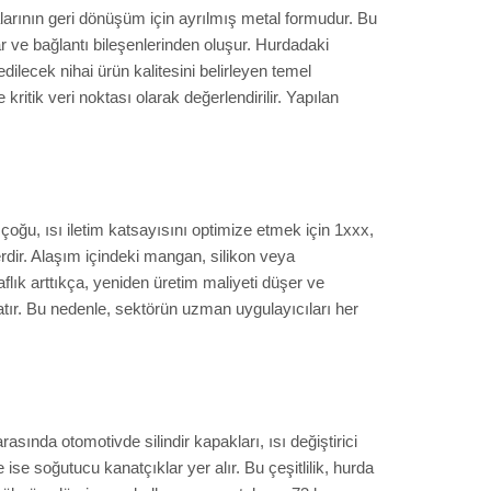
rının geri dönüşüm için ayrılmış metal formudur. Bu
r ve bağlantı bileşenlerinden oluşur. Hurdadaki
lecek nihai ürün kalitesini belirleyen temel
itik veri noktası olarak değerlendirilir. Yapılan
n çoğu, ısı iletim katsayısını optimize etmek için 1xxx,
rdir. Alaşım içindeki mangan, silikon veya
ık arttıkça, yeniden üretim maliyeti düşer ve
uzatır. Bu nedenle, sektörün uzman uygulayıcıları her
sında otomotivde silindir kapakları, ısı değiştirici
ise soğutucu kanatçıklar yer alır. Bu çeşitlilik, hurda