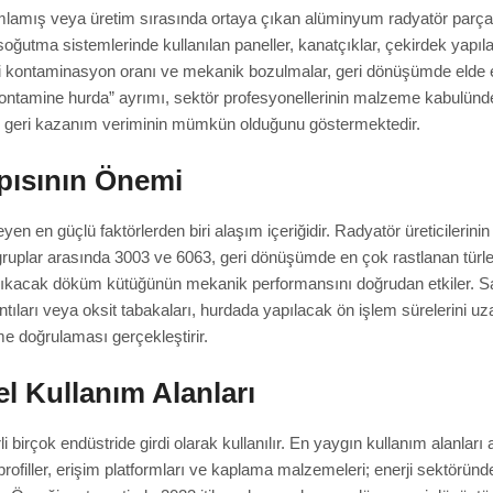
amış veya üretim sırasında ortaya çıkan alüminyum radyatör parçala
ğutma sistemlerinde kullanılan paneller, kanatçıklar, çekirdek yapıla
i kontaminasyon oranı ve mekanik bozulmalar, geri dönüşümde elde edi
ontamine hurda” ayrımı, sektör profesyonellerinin malzeme kabulünde kr
ran geri kazanım veriminin mümkün olduğunu göstermektedir.
pısının Önemi
yen en güçlü faktörlerden biri alaşım içeriğidir. Radyatör üreticilerini
gruplar arasında 3003 ve 6063, geri dönüşümde en çok rastlanan türle
ıkacak döküm kütüğünün mekanik performansını doğrudan etkiler. Safl
kalıntıları veya oksit tabakaları, hurdada yapılacak ön işlem sürelerini 
 doğrulaması gerçekleştirir.
l Kullanım Alanları
çok endüstride girdi olarak kullanılır. En yaygın kullanım alanları ara
rofiller, erişim platformları ve kaplama malzemeleri; enerji sektöründe 