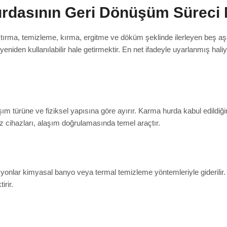
dasının Geri Dönüşüm Süreci N
ırma, temizleme, kırma, ergitme ve döküm şeklinde ilerleyen beş aş
den kullanılabilir hale getirmektir. En net ifadeyle uyarlanmış haliyl
ım türüne ve fiziksel yapısına göre ayırır. Karma hurda kabul edildiği
liz cihazları, alaşım doğrulamasında temel araçtır.
onlar kimyasal banyo veya termal temizleme yöntemleriyle giderilir. T
irir.