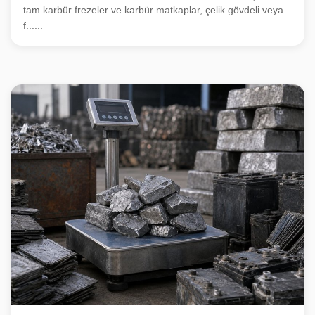
tam karbür frezeler ve karbür matkaplar, çelik gövdeli veya
f......