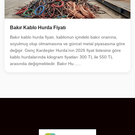
Bakır Kablo Hurda Fiyatı
Bakır kablo hurda fiyatı, kablonun içindeki bakır oranına,
soyulmuş olup olmamasına ve güncel metal piyasasına göre
değişir. Genç Kardeşler Hurda’nın 2026 fiyat listesine göre
kablo hurdalarında kilogram fiyatları 300 TL ile 550 TL
arasında değişmektedir. Bakır Hu......