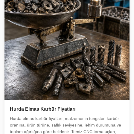
Hurda Elmas Karbür Fiyatları
Hurda elmas karbür fiyatları; malzemenin tungsten karbür
oranına, ürün türüne, saflık seviyesine, lehim durumuna ve
toplam ağırlığına göre belirlenir. Temiz CNC torna uçları,