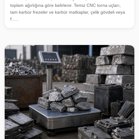
toplam ağırlığına göre belirlenir. Temiz CNC torna uçları,
tam karbür frezeler ve karbür matkaplar, çelik gövdeli veya
f......