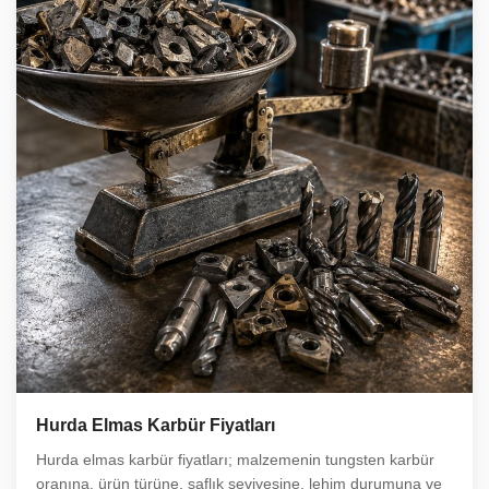
Hurda Elmas Karbür Fiyatları
Hurda elmas karbür fiyatları; malzemenin tungsten karbür
oranına, ürün türüne, saflık seviyesine, lehim durumuna ve