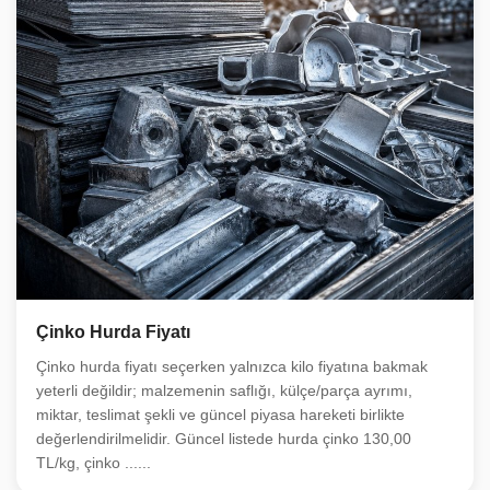
Çinko Hurda Fiyatı
Çinko hurda fiyatı seçerken yalnızca kilo fiyatına bakmak
yeterli değildir; malzemenin saflığı, külçe/parça ayrımı,
miktar, teslimat şekli ve güncel piyasa hareketi birlikte
değerlendirilmelidir. Güncel listede hurda çinko 130,00
TL/kg, çinko ......