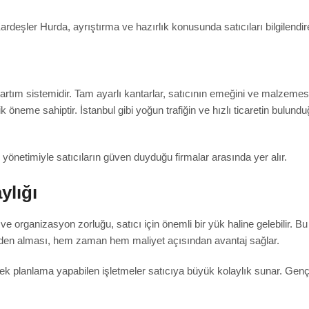
Kardeşler Hurda, ayrıştırma ve hazırlık konusunda satıcıları bilgilendi
artım sistemidir. Tam ayarlı kantarlar, satıcının emeğini ve malzemesi
tik öneme sahiptir. İstanbul gibi yoğun trafiğin ve hızlı ticaretin bul
önetimiyle satıcıların güven duyduğu firmalar arasında yer alır.
ylığı
e organizasyon zorluğu, satıcı için önemli bir yük haline gelebilir. Bu 
nden alması, hem zaman hem maliyet açısından avantaj sağlar.
snek planlama yapabilen işletmeler satıcıya büyük kolaylık sunar. Ge