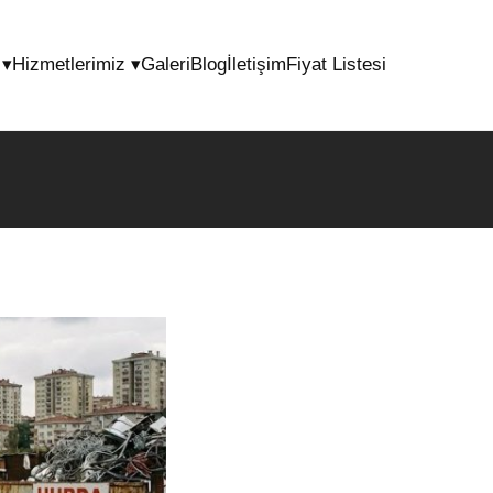
l
▾
Hizmetlerimiz
▾
Galeri
Blog
İletişim
Fiyat Listesi