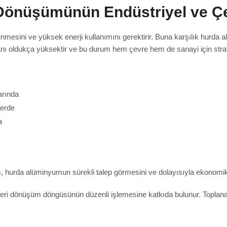
önüşümünün Endüstriyel ve Çe
enmesini ve yüksek enerji kullanımını gerektirir. Buna karşılık hurda 
anı oldukça yüksektir ve bu durum hem çevre hem de sanayi için stratej
arında
lerde
a
nım, hurda alüminyumun sürekli talep görmesini ve dolayısıyla ekonomi
 geri dönüşüm döngüsünün düzenli işlemesine katkıda bulunur. Toplanan