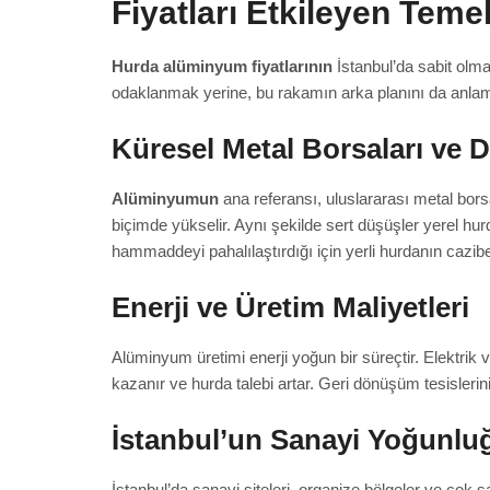
Fiyatları Etkileyen Teme
Hurda alüminyum fiyatlarının
İstanbul’da sabit olm
odaklanmak yerine, bu rakamın arka planını da anlam
Küresel Metal Borsaları ve 
Alüminyumun
ana referansı, uluslararası metal borsa
biçimde yükselir. Aynı şekilde sert düşüşler yerel hurd
hammaddeyi pahalılaştırdığı için yerli hurdanın cazibesi
Enerji ve Üretim Maliyetleri
Alüminyum üretimi enerji yoğun bir süreçtir. Elektrik 
kazanır ve hurda talebi artar. Geri dönüşüm tesislerini
İstanbul’un Sanayi Yoğunlu
İstanbul’da sanayi siteleri, organize bölgeler ve çok