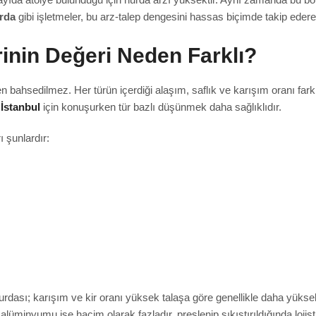
rda
gibi işletmeler, bu arz-talep dengesini hassas biçimde takip ederek
inin Değeri Neden Farklı?
n bahsedilmez. Her türün içerdiği alaşım, saflık ve karışım oranı fark
İstanbul
için konuşurken tür bazlı düşünmek daha sağlıklıdır.
ı şunlardır:
dası; karışım ve kir oranı yüksek talaşa göre genellikle daha yükse
alüminyumu ise hacim olarak fazladır, preslenip sıkıştırıldığında lojist