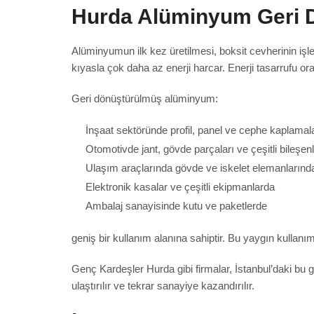
Hurda Alüminyum Geri D
Alüminyumun ilk kez üretilmesi, boksit cevherinin işl
kıyasla çok daha az enerji harcar. Enerji tasarrufu or
Geri dönüştürülmüş alüminyum:
İnşaat sektöründe profil, panel ve cephe kaplamal
Otomotivde jant, gövde parçaları ve çeşitli bileşen
Ulaşım araçlarında gövde ve iskelet elemanlarınd
Elektronik kasalar ve çeşitli ekipmanlarda
Ambalaj sanayisinde kutu ve paketlerde
geniş bir kullanım alanına sahiptir. Bu yaygın kulla
Genç Kardeşler Hurda gibi firmalar, İstanbul’daki bu
ulaştırılır ve tekrar sanayiye kazandırılır.