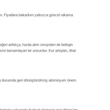
r. Fiyatlara bakarken yalnızca güncel rakama
eri arttıkça, hurda alım seviyeleri de belirgin
esmi tamamlayan bir unsurdur. Kur artışları, ithal
tir. Bu durumda geri dönüştürülmüş alüminyum önem
ölgelerin yakınında faaliyet gösteren geri dönüşüm