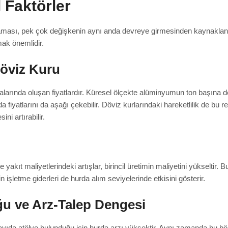
l Faktörler
aması, pek çok değişkenin aynı anda devreye girmesinden kaynaklanı
ak önemlidir.
Döviz Kuru
larında oluşan fiyatlardır. Küresel ölçekte alüminyumun ton başına değ
a fiyatlarını da aşağı çekebilir. Döviz kurlarındaki hareketlilik de bu r
ni artırabilir.
ve yakıt maliyetlerindeki artışlar, birincil üretimin maliyetini yüksel
n işletme giderleri de hurda alım seviyelerinde etkisini gösterir.
ğu ve Arz-Talep Dengesi
 sayıda atölye bulunduğu için hurda arzı yüksektir. Aynı zamanda bu b