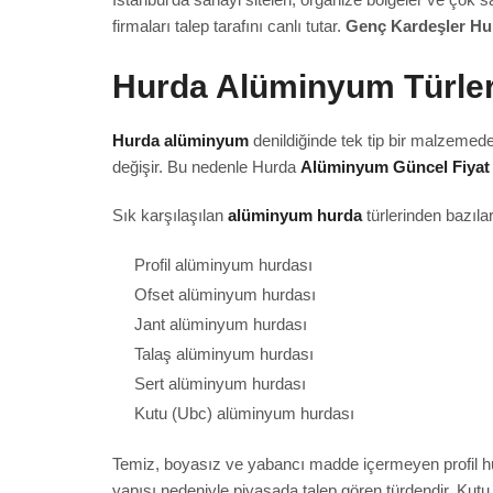
firmaları talep tarafını canlı tutar.
Genç Kardeşler Hu
Hurda Alüminyum Türler
Hurda alüminyum
denildiğinde tek tip bir malzemede
değişir. Bu nedenle Hurda
Alüminyum Güncel Fiyat 
Sık karşılaşılan
alüminyum hurda
türlerinden bazılar
Profil alüminyum hurdası
Ofset alüminyum hurdası
Jant alüminyum hurdası
Talaş alüminyum hurdası
Sert alüminyum hurdası
Kutu (Ubc) alüminyum hurdası
Temiz, boyasız ve yabancı madde içermeyen profil hur
yapısı nedeniyle piyasada talep gören türdendir. Kutu 