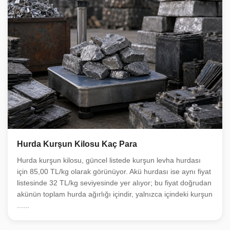
Hurda Kurşun Kilosu Kaç Para
Hurda kurşun kilosu, güncel listede kurşun levha hurdası
için 85,00 TL/kg olarak görünüyor. Akü hurdası ise aynı fiyat
listesinde 32 TL/kg seviyesinde yer alıyor; bu fiyat doğrudan
akünün toplam hurda ağırlığı içindir, yalnızca içindeki kurşun
......