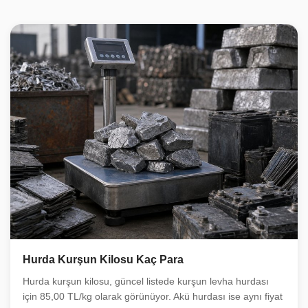
Hurda Kurşun Kilosu Kaç Para
Hurda kurşun kilosu, güncel listede kurşun levha hurdası
için 85,00 TL/kg olarak görünüyor. Akü hurdası ise aynı fiyat