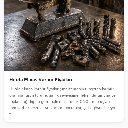
Hurda Elmas Karbür Fiyatları
Hurda elmas karbür fiyatları; malzemenin tungsten karbür
oranına, ürün türüne, saflık seviyesine, lehim durumuna ve
toplam ağırlığına göre belirlenir. Temiz CNC torna uçları,
tam karbür frezeler ve karbür matkaplar, çelik gövdeli veya
f......