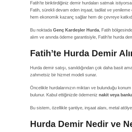
Fatih’te biriktirdiğiniz demir hurdaları satmak istiyor
Fatih, sürekli devam eden inşaat, tadilat ve yenileme 
hem ekonomik kazanç sağlar hem de çevreye katkıd
Bu noktada
Genç Kardeşler Hurda
, Fatih bölgesind
alım ve anında ödeme garantisiyle, Fatih’te hurda demir
Fatih’te Hurda Demir Alı
Hurda demir satışı, sanıldığından çok daha basit ama
zahmetsiz bir hizmet modeli sunar.
Öncelikle hurdalarınızın miktarı ve bulunduğu konum öğr
bulunur. Kabul ettiğinizde ödemeniz
nakit veya banka
Bu sistem, özellikle şantiye, inşaat alanı, metal atöly
Hurda Demir Nedir ve N