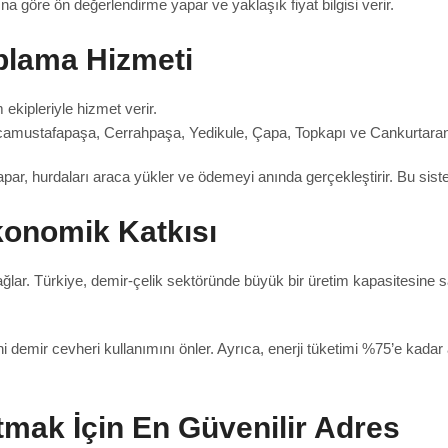
a göre ön değerlendirme yapar ve yaklaşık fiyat bilgisi verir.
plama Hizmeti
ekipleriyle hizmet verir.
camustafapaşa, Cerrahpaşa, Yedikule, Çapa, Topkapı ve Cankurtaran m
apar, hurdaları araca yükler ve ödemeyi anında gerçekleştirir. Bu sist
konomik Katkısı
ağlar. Türkiye, demir-çelik sektöründe büyük bir üretim kapasitesine
ni demir cevheri kullanımını önler. Ayrıca, enerji tüketimi %75’e kad
tmak İçin En Güvenilir Adres