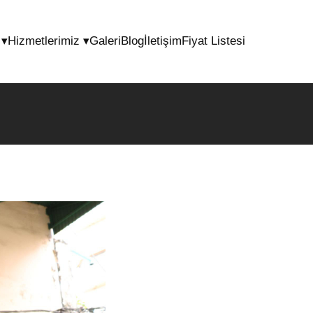
l
▾
Hizmetlerimiz
▾
Galeri
Blog
İletişim
Fiyat Listesi