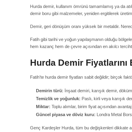
Hurda demir, kullanım ömrünü tamamlamış ya da atık hal
demir boru gibi malzemeler, yeniden ergitilerek üretime
Demir, geri dönüşüm oranı yüksek bir metaldir. Neredey
Fatih gibi tarihi ve yoğun yapılaşmanın olduğu bölgel
hem kazanç hem de çevre açısından en akılcı tercihti
Hurda Demir Fiyatlarını 
Fatih’te hurda demir fiyatları sabit değildir; birçok fak
Demirin türü:
İnşaat demiri, karışık demir, döküm d
Temizlik ve yoğunluk:
Paslı, kirli veya karışık de
Miktar:
Toplu alımlar, birim fiyat açısından avantaj
Güncel piyasa ve döviz kuru:
Londra Metal Borsas
Genç Kardeşler Hurda, tüm bu değişkenleri dikkate 