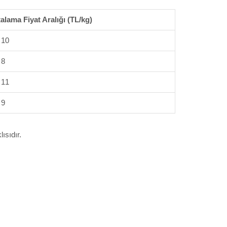
alama Fiyat Aralığı (TL/kg)
 10
 8
 11
 9
ısıdır.