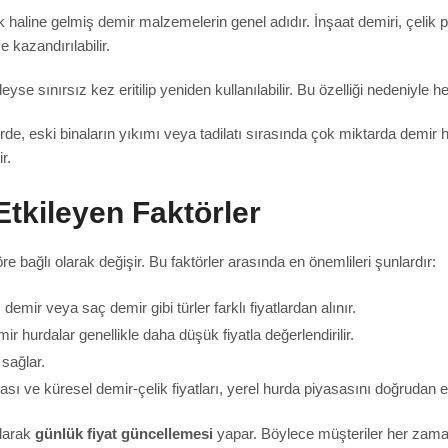
ine gelmiş demir malzemelerin genel adıdır. İnşaat demiri, çelik prof
 kazandırılabilir.
se sınırsız kez eritilip yeniden kullanılabilir. Bu özelliği nedeniyle
erde, eski binaların yıkımı veya tadilatı sırasında çok miktarda demir
r.
Etkileyen Faktörler
töre bağlı olarak değişir. Bu faktörler arasında en önemlileri şunlardır:
emir veya saç demir gibi türler farklı fiyatlardan alınır.
mir hurdalar genellikle daha düşük fiyatla değerlendirilir.
 sağlar.
ı ve küresel demir-çelik fiyatları, yerel hurda piyasasını doğrudan et
alarak
günlük fiyat güncellemesi
yapar. Böylece müşteriler her zaman 