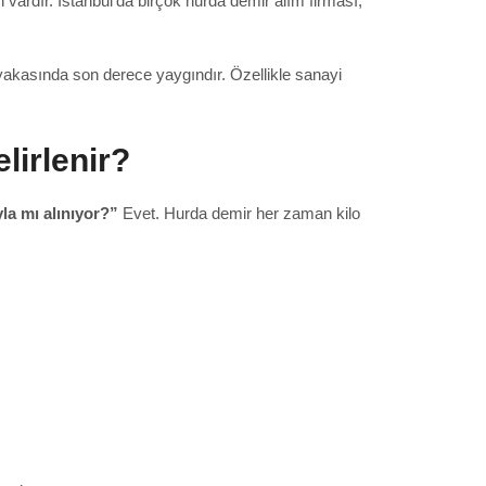
vardır. İstanbul’da birçok hurda demir alım firması,
akasında son derece yaygındır. Özellikle sanayi
lirlenir?
la mı alınıyor?”
Evet. Hurda demir her zaman kilo