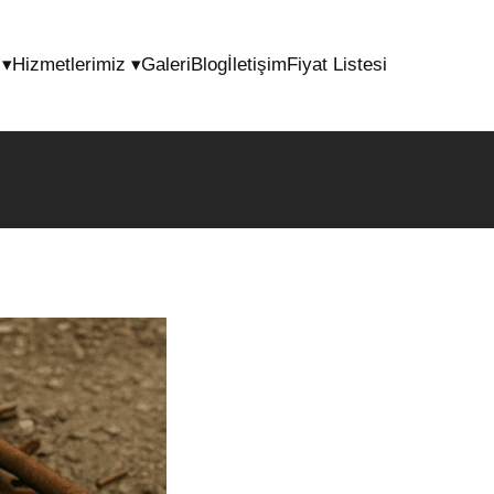
l
▾
Hizmetlerimiz
▾
Galeri
Blog
İletişim
Fiyat Listesi