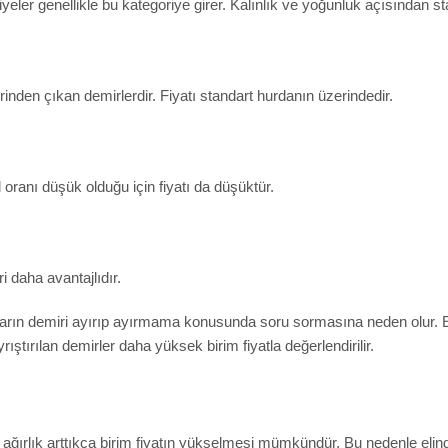
iyeler genellikle bu kategoriye girer. Kalınlık ve yoğunluk açısından sta
inden çıkan demirlerdir. Fiyatı standart hurdanın üzerindedir.
 oranı düşük olduğu için fiyatı da düşüktür.
i daha avantajlıdır.
cıların demiri ayırıp ayırmama konusunda soru sormasına neden olur. E
ıştırılan demirler daha yüksek birim fiyatla değerlendirilir.
ğırlık arttıkça birim fiyatın yükselmesi mümkündür. Bu nedenle elinde