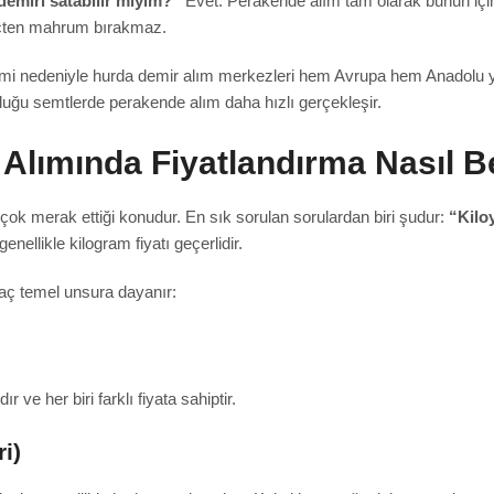
demiri satabilir miyim?”
Evet. Perakende alım tam olarak bunun için 
reçten mahrum bırakmaz.
cmi nedeniyle hurda demir alım merkezleri hem Avrupa hem Anadolu y
lduğu semtlerde perakende alım daha hızlı gerçekleşir.
lımında Fiyatlandırma Nasıl Be
ok merak ettiği konudur. En sık sorulan sorulardan biri şudur:
“Kiloy
enellikle kilogram fiyatı geçerlidir.
rkaç temel unsura dayanır:
 ve her biri farklı fiyata sahiptir.
i)