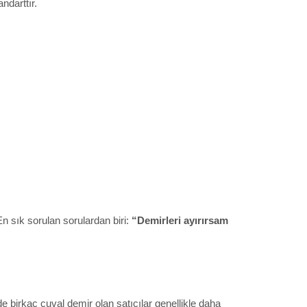
ndarttır.
n sık sorulan sorulardan biri:
“Demirleri ayırırsam
 birkaç çuval demir olan satıcılar genellikle daha