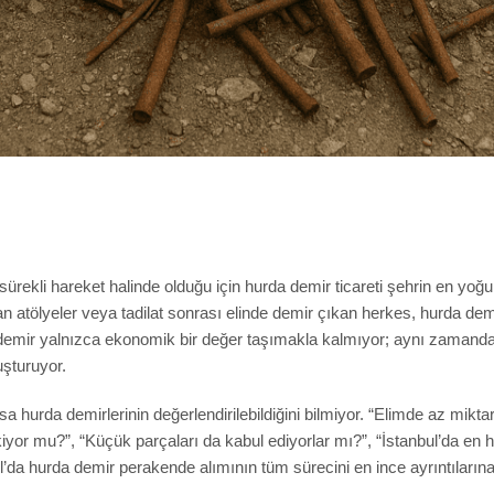
i sürekli hareket halinde olduğu için hurda demir ticareti şehrin en yoğ
yapan atölyeler veya tadilat sonrası elinde demir çıkan herkes, hurda d
a demir yalnızca ekonomik bir değer taşımakla kalmıyor; aynı zamanda
şturuyor.
 hurda demirlerinin değerlendirilebildiğini bilmiyor. “Elimde az miktard
or mu?”, “Küçük parçaları da kabul ediyorlar mı?”, “İstanbul’da en hı
’da hurda demir perakende alımının tüm sürecini en ince ayrıntılarına