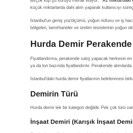
Birçok kişi şu soruyu merak ediyor:
“Az miktardaki 
küçük miktarlarda dahi alım yaparak kullanıcıyı sü
İstanbul’un geniş yüzölçümü, yoğun nüfusu ve iş ha
bölgeleri, tamirhaneler ve üretim tesislerinin yoğun o
Hurda Demir Perakende A
Fiyatlandırma, perakende satış yapacak herkesin en ç
ya da ton bazında fiyatlandırılır. Perakende alımlarda g
İstanbul’daki hurda demir fiyatlarının belirlenmesi bi
Demirin Türü
Hurda demir tek bir kategori değildir. Pek çok türü vardır
İnşaat Demiri (Karışık İnşaat Demir