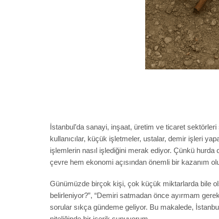
İstanbul’da sanayi, inşaat, üretim ve ticaret sektörler
kullanıcılar, küçük işletmeler, ustalar, demir işleri 
işlemlerin nasıl işlediğini merak ediyor. Çünkü hurd
çevre hem ekonomi açısından önemli bir kazanım olu
Günümüzde birçok kişi, çok küçük miktarlarda bile olsa
belirleniyor?”, “Demiri satmadan önce ayırmam gerekiy
sorular sıkça gündeme geliyor. Bu makalede, İstanbul
niteliğinde bir içerik sunuyorum.