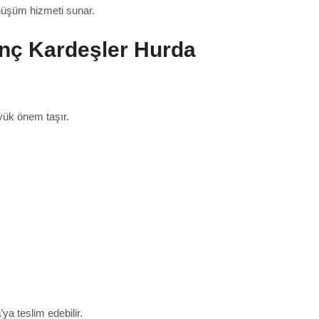
önüşüm hizmeti sunar.
enç Kardeşler Hurda
üyük önem taşır.
a
’ya teslim edebilir.