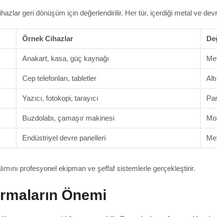
hazlar geri dönüşüm için değerlendirilir. Her tür, içerdiği metal ve devre
Örnek Cihazlar
Değ
Anakart, kasa, güç kaynağı
Met
Cep telefonları, tabletler
Alt
Yazıcı, fotokopi, tarayıcı
Par
Buzdolabı, çamaşır makinesi
Mot
Endüstriyel devre panelleri
Met
 alımını profesyonel ekipman ve şeffaf sistemlerle gerçekleştirir.
irmaların Önemi