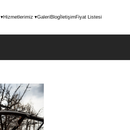
l
▾
Hizmetlerimiz
▾
Galeri
Blog
İletişim
Fiyat Listesi