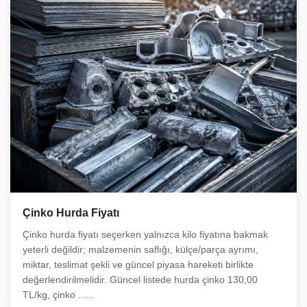
Çinko Hurda Fiyatı
Çinko hurda fiyatı seçerken yalnızca kilo fiyatına bakmak
yeterli değildir; malzemenin saflığı, külçe/parça ayrımı,
miktar, teslimat şekli ve güncel piyasa hareketi birlikte
değerlendirilmelidir. Güncel listede hurda çinko 130,00
TL/kg, çinko ......