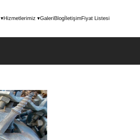
l
▾
Hizmetlerimiz
▾
Galeri
Blog
İletişim
Fiyat Listesi