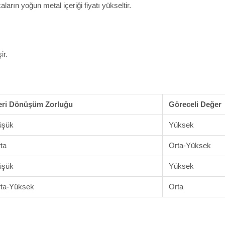
arın yoğun metal içeriği fiyatı yükseltir.
ir.
eri Dönüşüm Zorluğu
Göreceli Değer
üşük
Yüksek
ta
Orta-Yüksek
üşük
Yüksek
ta-Yüksek
Orta