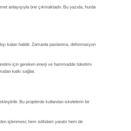
ı hizmet anlayışıyla öne çıkmaktadır. Bu yazıda, hurda
m dışı kalan halidir. Zamanla paslanma, deformasyon
 üretimi için gereken enerji ve hammadde tüketimi
rudan katkı sağlar.
eştirilir. Bu projelerde kullanılan iskelelerin bir
iden işlenmesi; hem istihdam yaratır hem de