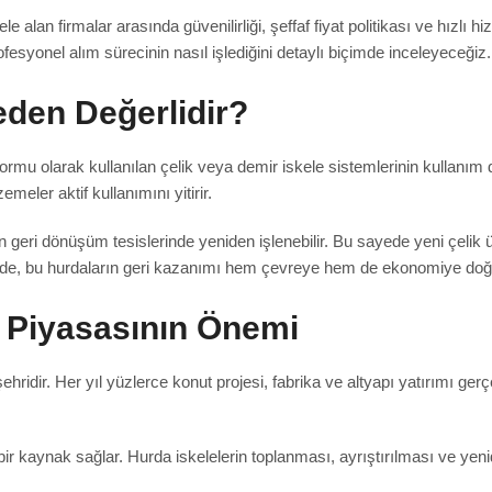
ele alan firmalar arasında güvenilirliği, şeffaf fiyat politikası ve hızl
 profesyonel alım sürecinin nasıl işlediğini detaylı biçimde inceleyeceğiz.
eden Değerlidir?
ormu olarak kullanılan çelik veya demir iskele sistemlerinin kullanı
eler aktif kullanımını yitirir.
n geri dönüşüm tesislerinde yeniden işlenebilir. Bu sayede yeni çelik
lgede, bu hurdaların geri kazanımı hem çevreye hem de ekonomiye doğ
e Piyasasının Önemi
ridir. Her yıl yüzlerce konut projesi, fabrika ve altyapı yatırımı gerçekl
r kaynak sağlar. Hurda iskelelerin toplanması, ayrıştırılması ve yen