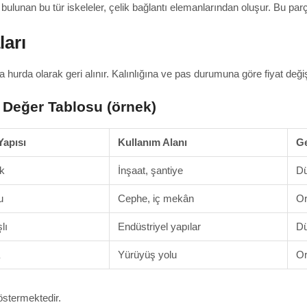
unan bu tür iskeleler, çelik bağlantı elemanlarından oluşur. Bu parçal
ları
a hurda olarak geri alınır. Kalınlığına ve pas durumuna göre fiyat değiş
 Değer Tablosu (örnek)
apısı
Kullanım Alanı
G
k
İnşaat, şantiye
D
u
Cephe, iç mekân
Or
lı
Endüstriyel yapılar
D
Yürüyüş yolu
Or
göstermektedir.