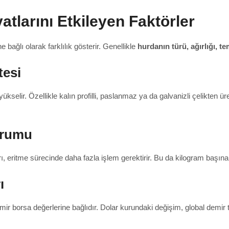
atlarını Etkileyen Faktörler
e bağlı olarak farklılık gösterir. Genellikle
hurdanın türü, ağırlığı, te
tesi
 yükselir. Özellikle kalın profilli, paslanmaz ya da galvanizli çelikten 
urumu
ı, eritme sürecinde daha fazla işlem gerektirir. Bu da kilogram başına 
ı
ir borsa değerlerine bağlıdır. Dolar kurundaki değişim, global demir tale