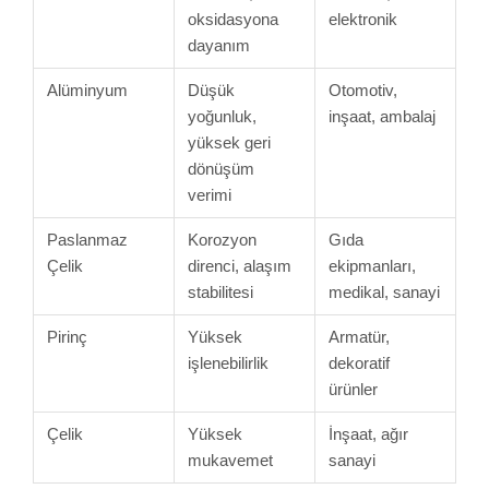
oksidasyona
elektronik
dayanım
Alüminyum
Düşük
Otomotiv,
yoğunluk,
inşaat, ambalaj
yüksek geri
dönüşüm
verimi
Paslanmaz
Korozyon
Gıda
Çelik
direnci, alaşım
ekipmanları,
stabilitesi
medikal, sanayi
Pirinç
Yüksek
Armatür,
işlenebilirlik
dekoratif
ürünler
Çelik
Yüksek
İnşaat, ağır
mukavemet
sanayi