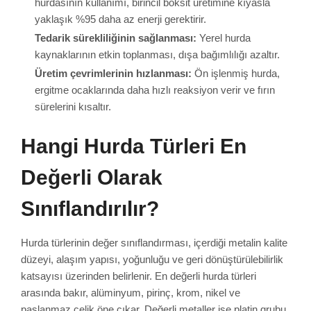
hurdasının kullanımı, birincil boksit üretimine kıyasla
yaklaşık %95 daha az enerji gerektirir.
Tedarik sürekliliğinin sağlanması:
Yerel hurda
kaynaklarının etkin toplanması, dışa bağımlılığı azaltır.
Üretim çevrimlerinin hızlanması:
Ön işlenmiş hurda,
ergitme ocaklarında daha hızlı reaksiyon verir ve fırın
sürelerini kısaltır.
Hangi Hurda Türleri En
Değerli Olarak
Sınıflandırılır?
Hurda türlerinin değer sınıflandırması, içerdiği metalin kalite
düzeyi, alaşım yapısı, yoğunluğu ve geri dönüştürülebilirlik
katsayısı üzerinden belirlenir. En değerli hurda türleri
arasında bakır, alüminyum, pirinç, krom, nikel ve
paslanmaz çelik öne çıkar. Değerli metaller ise platin grubu