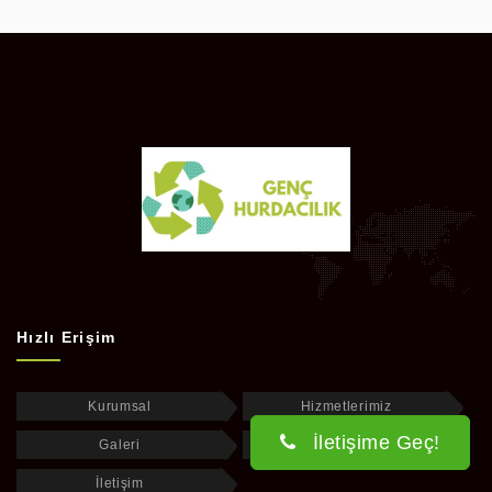
Hızlı Erişim
Kurumsal
Hizmetlerimiz
İletişime Geç!
Galeri
Blog
İletişim