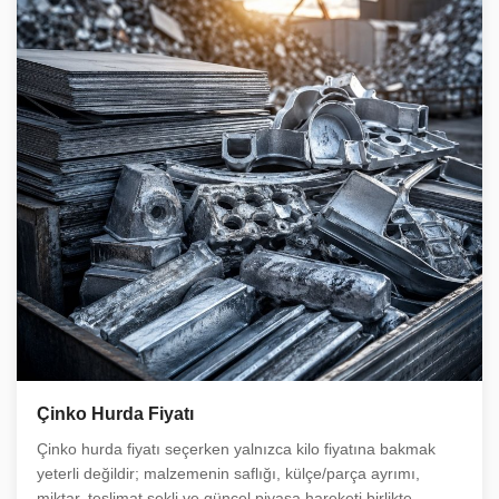
Çinko Hurda Fiyatı
Çinko hurda fiyatı seçerken yalnızca kilo fiyatına bakmak
yeterli değildir; malzemenin saflığı, külçe/parça ayrımı,
miktar, teslimat şekli ve güncel piyasa hareketi birlikte