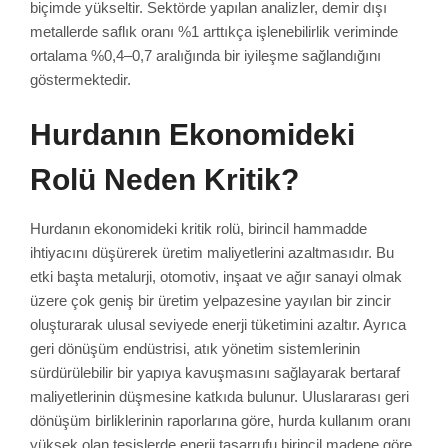
biçimde yükseltir. Sektörde yapılan analizler, demir dışı
metallerde saflık oranı %1 arttıkça işlenebilirlik veriminde
ortalama %0,4–0,7 aralığında bir iyileşme sağlandığını
göstermektedir.
Hurdanın Ekonomideki
Rolü Neden Kritik?
Hurdanın ekonomideki kritik rolü, birincil hammadde
ihtiyacını düşürerek üretim maliyetlerini azaltmasıdır. Bu
etki başta metalurji, otomotiv, inşaat ve ağır sanayi olmak
üzere çok geniş bir üretim yelpazesine yayılan bir zincir
oluşturarak ulusal seviyede enerji tüketimini azaltır. Ayrıca
geri dönüşüm endüstrisi, atık yönetim sistemlerinin
sürdürülebilir bir yapıya kavuşmasını sağlayarak bertaraf
maliyetlerinin düşmesine katkıda bulunur. Uluslararası geri
dönüşüm birliklerinin raporlarına göre, hurda kullanım oranı
yüksek olan tesislerde enerji tasarrufu birincil madene göre