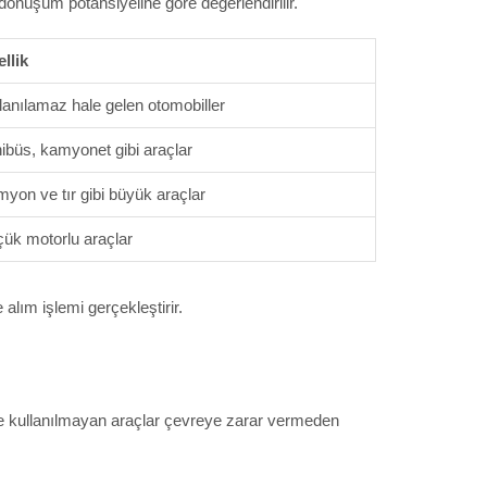
 dönüşüm potansiyeline göre değerlendirilir.
llik
lanılamaz hale gelen otomobiller
ibüs, kamyonet gibi araçlar
yon ve tır gibi büyük araçlar
ük motorlu araçlar
alım işlemi gerçekleştirir.
nde kullanılmayan araçlar çevreye zarar vermeden