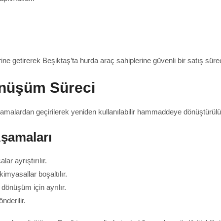
erine getirerek Beşiktaş’ta hurda araç sahiplerine güvenli bir satış süre
önüşüm Süreci
aşamalardan geçirilerek yeniden kullanılabilir hammaddeye dönüştürülü
şamaları
lar ayrıştırılır.
imyasallar boşaltılır.
önüşüm için ayrılır.
nderilir.