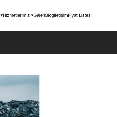
l
▾
Hizmetlerimiz
▾
Galeri
Blog
İletişim
Fiyat Listesi