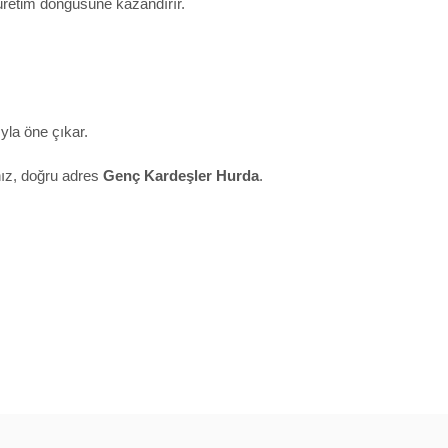
 üretim döngüsüne kazandırır.
yla öne çıkar.
nız, doğru adres
Genç Kardeşler Hurda
.