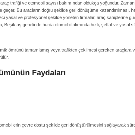
lup araç trafiği ve otomobil sayısı bakımından oldukça yoğundur. Za
ne geçer. Bu araçların doğru şekilde geri dönüşüme kazandırılması, 
ci yasal ve profesyonel şekilde yöneten firmalar, araç sahiplerine g
a
, Beşiktaş genelinde hurda otomobil alımında hızlı, şeffaf ve yasal s
k ömrünü tamamlamış veya trafikten çekilmesi gereken araçlara veri
ülür.
ümünün Faydaları
.
omobillerin çevre dostu şekilde geri dönüştürülmesini sağlayarak sürdü