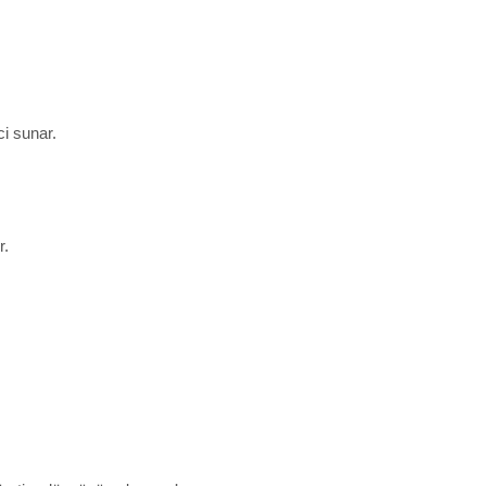
ci sunar.
r.