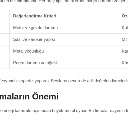
ürleri bulunmaktadır. Her araç tipi, metal oranı, parça durumu ve geri
Değerlendirme Kriteri
Öze
Motor ve gövde durumu
Kul
Şasi ve karoser yapısı
Min
Metal yoğunluğu
Kam
Parça durumu ve ağırlık
Küç
esyonel ekspertiz yaparak Beşiktaş genelinde adil değerlendirmelerle 
rmaların Önemi
ve enerji tasarrufu açısından büyük bir rol oynar. Bu firmalar sayesi