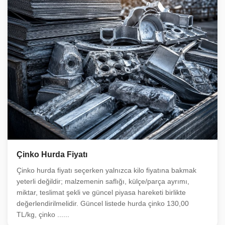
Çinko Hurda Fiyatı
Çinko hurda fiyatı seçerken yalnızca kilo fiyatına bakmak
yeterli değildir; malzemenin saflığı, külçe/parça ayrımı,
miktar, teslimat şekli ve güncel piyasa hareketi birlikte
değerlendirilmelidir. Güncel listede hurda çinko 130,00
TL/kg, çinko ......