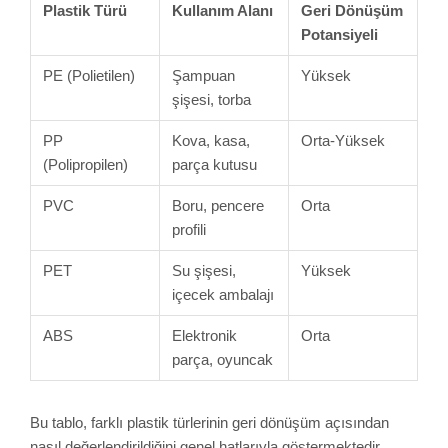
Plastik Türü
Kullanım Alanı
Geri Dönüşüm
Potansiyeli
PE (Polietilen)
Şampuan
Yüksek
şişesi, torba
PP
Kova, kasa,
Orta-Yüksek
(Polipropilen)
parça kutusu
PVC
Boru, pencere
Orta
profili
PET
Su şişesi,
Yüksek
içecek ambalajı
ABS
Elektronik
Orta
parça, oyuncak
Bu tablo, farklı plastik türlerinin geri dönüşüm açısından
nasıl değerlendirildiğini genel hatlarıyla göstermektedir.