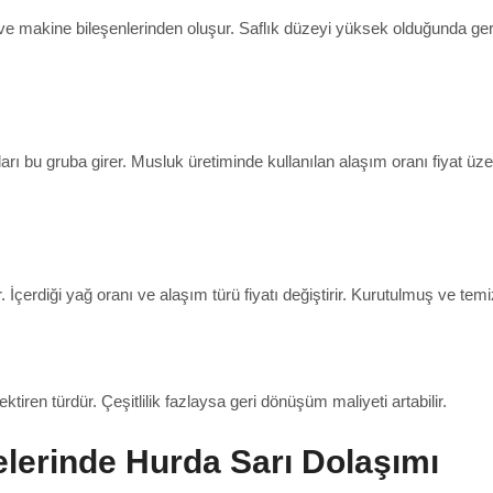
rı ve makine bileşenlerinden oluşur. Saflık düzeyi yüksek olduğunda ge
rı bu gruba girer. Musluk üretiminde kullanılan alaşım oranı fiyat üzeri
. İçerdiği yağ oranı ve alaşım türü fiyatı değiştirir. Kurutulmuş ve te
tiren türdür. Çeşitlilik fazlaysa geri dönüşüm maliyeti artabilir.
elerinde Hurda Sarı Dolaşımı