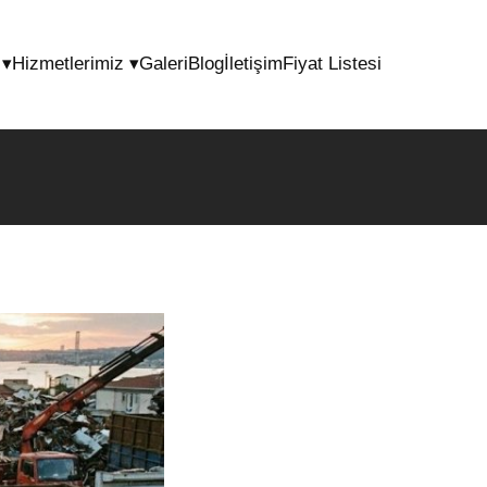
l
▾
Hizmetlerimiz
▾
Galeri
Blog
İletişim
Fiyat Listesi