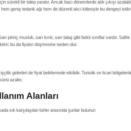
in sürekli bir talep yaratır. Ancak bazı dönemlerde atık çıkışı azalabil
, hem geniş tedarik ağı hem de düzenli alıcı kitlesiyle bu dengeyi istikra
 Sarı pirinç musluk, sarı kırık, sarı talaş gibi farklı sınıflar vardır. Saf
ektirir; bu da fiyatın düşmesine neden olur.
şçilik giderleri de fiyat belirlemede etkilidir. Turistik ve ticari bölgeler
künü azaltır.
llanım Alanları
ada sık karşılaşılan türler arasında şunlar bulunur: