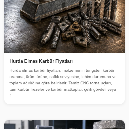
Hurda Elmas Karbür Fiyatları
Hurda elmas karbür fiyatları; malzemenin tungsten karbür
oranına, ürün türüne, saflık seviyesine, lehim durumuna ve
toplam ağırlığına göre belirlenir. Temiz CNC torna uçları,
tam karbür frezeler ve karbür matkaplar, çelik gövdeli veya
f......