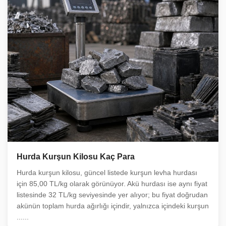
Hurda Kurşun Kilosu Kaç Para
Hurda kurşun kilosu, güncel listede kurşun levha hurdası
için 85,00 TL/kg olarak görünüyor. Akü hurdası ise aynı fiyat
listesinde 32 TL/kg seviyesinde yer alıyor; bu fiyat doğrudan
akünün toplam hurda ağırlığı içindir, yalnızca içindeki kurşun
......