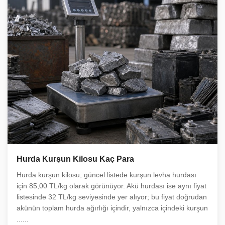
Hurda Kurşun Kilosu Kaç Para
Hurda kurşun kilosu, güncel listede kurşun levha hurdası
için 85,00 TL/kg olarak görünüyor. Akü hurdası ise aynı fiyat
listesinde 32 TL/kg seviyesinde yer alıyor; bu fiyat doğrudan
akünün toplam hurda ağırlığı içindir, yalnızca içindeki kurşun
......