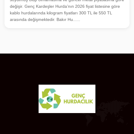
değişir. Genç Kardeşler Hurda’nın 2026 fiyat listesine göre
kablo hurdalarında kilogram fiyatları 300 TL ile 550 TL
arasında değişmektedir. Bakır Hu......