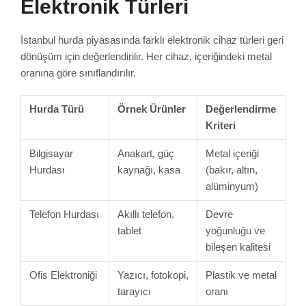
Elektronik Türleri
İstanbul hurda piyasasında farklı elektronik cihaz türleri geri
dönüşüm için değerlendirilir. Her cihaz, içeriğindeki metal
oranına göre sınıflandırılır.
Hurda Türü
Örnek Ürünler
Değerlendirme
Kriteri
Bilgisayar
Anakart, güç
Metal içeriği
Hurdası
kaynağı, kasa
(bakır, altın,
alüminyum)
Telefon Hurdası
Akıllı telefon,
Devre
tablet
yoğunluğu ve
bileşen kalitesi
Ofis Elektroniği
Yazıcı, fotokopi,
Plastik ve metal
tarayıcı
oranı