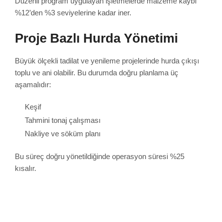
Düzenli program uygulayan işletmelerde malzeme kaybı
%12’den %3 seviyelerine kadar iner.
Proje Bazlı Hurda Yönetimi
Büyük ölçekli tadilat ve yenileme projelerinde hurda çıkışı
toplu ve ani olabilir. Bu durumda doğru planlama üç
aşamalıdır:
Keşif
Tahmini tonaj çalışması
Nakliye ve söküm planı
Bu süreç doğru yönetildiğinde operasyon süresi %25
kısalır.