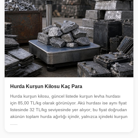
Hurda Kurşun Kilosu Kaç Para
Hurda kurşun kilosu, güncel listede kurşun levha hurdası
için 85,00 TL/kg olarak görünüyor. Akü hurdası ise aynı fiyat
listesinde 32 TL/kg seviyesinde yer alıyor; bu fiyat doğrudan
akünün toplam hurda ağırlığı içindir, yalnızca içindeki kurşun
......