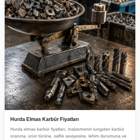
Hurda Elmas Karbür Fiyatları
Hurda elmas karbür fiyatları; malzemenin tungsten karbür
oranına, ürün türüne, saflık seviyesine, lehim durumuna ve