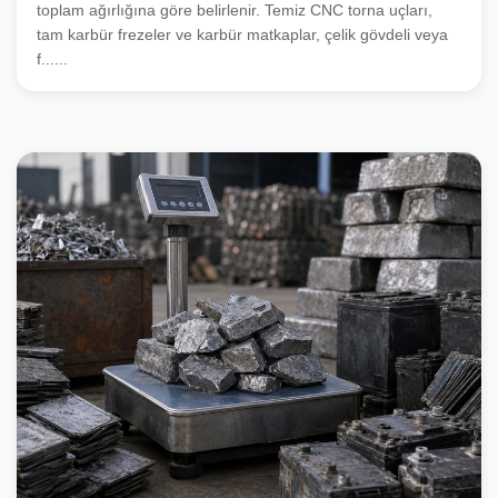
toplam ağırlığına göre belirlenir. Temiz CNC torna uçları,
tam karbür frezeler ve karbür matkaplar, çelik gövdeli veya
f......