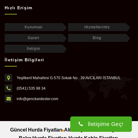
Hızlı Erişim
Kurumsal
Hizmetlerimiz
Galeri
Blog
İletişim
İletişim Bilgileri
Yeşilkent Mahallesi G-570 Sokak No : 39 AVCILAR/ İSTANBUL
(0541) 535 98 34
info@genckardesler.com
İletişime Geç!
Güncel Hurda Fiyatları
Alüminyum Hurda Fiyatları