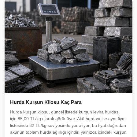
Hurda Kurşun Kilosu Kaç Para
Hurda kurşun kilosu, güncel listede kurşun levha hurdası
için 85,00 TL/kg olarak görünüyor. Akü hurdası ise aynı fiyat
listesinde 32 TL/kg seviyesinde yer alıyor; bu fiyat doğrudan
akünün toplam hurda ağırlığı içindir, yalnızca içindeki kurşun