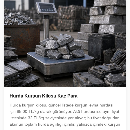
Hurda Kurşun Kilosu Kaç Para
Hurda kurşun kilosu, güncel listede kurşun levha hurdası
için 85,00 TL/kg olarak görünüyor. Akü hurdası ise aynı fiyat
listesinde 32 TL/kg seviyesinde yer alıyor; bu fiyat doğrudan
akünün toplam hurda ağırlığı içindir, yalnızca içindeki kurşun