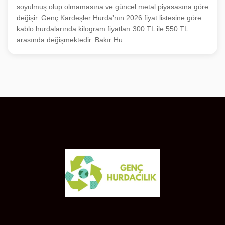
soyulmuş olup olmamasına ve güncel metal piyasasına göre
değişir. Genç Kardeşler Hurda’nın 2026 fiyat listesine göre
kablo hurdalarında kilogram fiyatları 300 TL ile 550 TL
arasında değişmektedir. Bakır Hu......