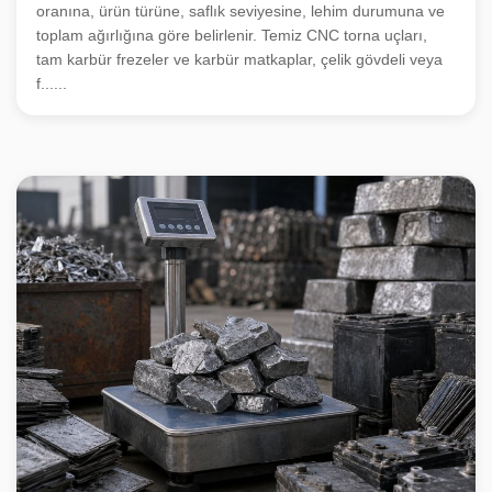
oranına, ürün türüne, saflık seviyesine, lehim durumuna ve
toplam ağırlığına göre belirlenir. Temiz CNC torna uçları,
tam karbür frezeler ve karbür matkaplar, çelik gövdeli veya
f......