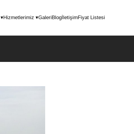
l
▾
Hizmetlerimiz
▾
Galeri
Blog
İletişim
Fiyat Listesi