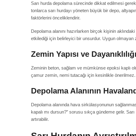
Sarı hurda depolama sürecinde dikkat edilmesi gereken
tonlarca sarı hurdayı yöneten büyük bir depo, altyap
faktörlerini önceliklendirir.
Depolama alanını hazırlarken birçok kişinin aklında
etkilediği için belirleyici bir unsurdur. Uygun olmayan
Zemin Yapısı ve Dayanıklılığ
Zeminin beton, sağlam ve mümkünse epoksi kaplı olma
çamur zemin, nemi tutacağı için kesinlikle önerilmez.
Depolama Alanının Havaland
Depolama alanında hava sirkülasyonunun sağlanması, 
kapalı mı dursun?” sorusu sıkça gündeme gelir. Sarı hu
artırabilir.
Sarı Hurdanın Ayrıştırıl