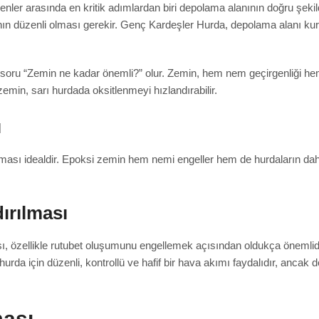
ler arasında en kritik adımlardan biri depolama alanının doğru şekilde
ının düzenli olması gerekir. Genç Kardeşler Hurda, depolama alanı ku
ki soru “Zemin ne kadar önemli?” olur. Zemin, hem nem geçirgenliği 
 zemin, sarı hurdada oksitlenmeyi hızlandırabilir.
ı
sı idealdir. Epoksi zemin hem nemi engeller hem de hurdaların daha
ırılması
özellikle rutubet oluşumunu engellemek açısından oldukça önemlidir
rda için düzenli, kontrollü ve hafif bir hava akımı faydalıdır, ancak 
ması