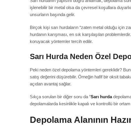
Sarı hurdanın yapısını doğru anlamak, depolama sürec
işlenebilir bir metal olsa da çevresel koşullara duy
unsurların başında gelir.
Birçok kişi sarı hurdaların “zaten metal olduğu için
hurdanın karışması, en sık karşılaşılan problemlerdi
koruyacak yöntemler tercih edilir.
Sarı Hurda Neden Özel Depo
Peki neden özel depolama yöntemleri gereklidir? Bunu
satış değerini düşürebilir. Örneğin hafif bir oksit t
açıdan avantaj sağlar.
Sıkça sorulan bir diğer soru da “
Sarı hurda
depolamak
depolamalarda kesinlikle kapalı ve kontrollü bir ortam 
Depolama Alanının Hazır