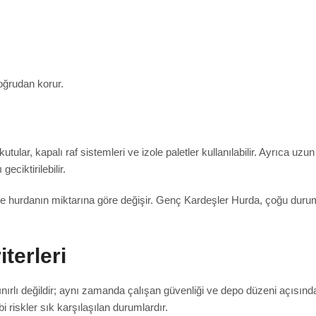
doğrudan korur.
ular, kapalı raf sistemleri ve izole paletler kullanılabilir. Ayrıca u
eciktirilebilir.
 hurdanın miktarına göre değişir. Genç Kardeşler Hurda, çoğu durumd
iterleri
lı değildir; aynı zamanda çalışan güvenliği ve depo düzeni açısından
 riskler sık karşılaşılan durumlardır.