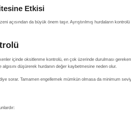
tesine Etkisi
eni açısından da büyük önem taşır. Ayrıştırılmış hurdaların kontrolü 
trolü
nler içinde oksitlenme kontrolü, en çok üzerinde durulması gereken ba
ite algısını düşürerek hurdanın değer kaybetmesine neden olur.
” diye sorar. Tamamen engellemek mümkün olmasa da minimum seviyeye
nlardır: