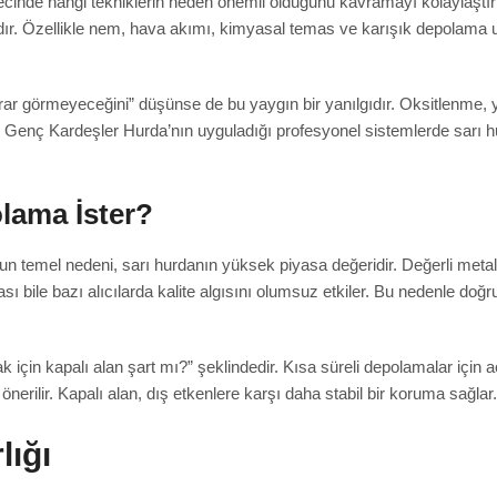
inde hangi tekniklerin neden önemli olduğunu kavramayı kolaylaştırır
arlıdır. Özellikle nem, hava akımı, kimyasal temas ve karışık depolam
 zarar görmeyeceğini” düşünse de bu yaygın bir yanılgıdır. Oksitlenm
r. Genç Kardeşler Hurda’nın uyguladığı profesyonel sistemlerde sarı
lama İster?
n temel nedeni, sarı hurdanın yüksek piyasa değeridir. Değerli meta
abakası bile bazı alıcılarda kalite algısını olumsuz etkiler. Bu neden
 için kapalı alan şart mı?” şeklindedir. Kısa süreli depolamalar için
önerilir. Kapalı alan, dış etkenlere karşı daha stabil bir koruma sağlar.
lığı