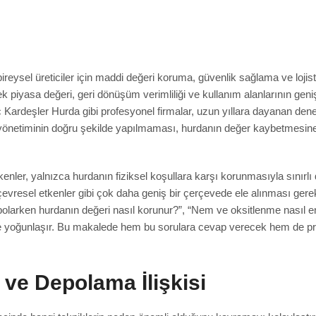
eysel üreticiler için maddi değeri koruma, güvenlik sağlama ve lojist
k piyasa değeri, geri dönüşüm verimliliği ve kullanım alanlarının genişl
ç Kardeşler Hurda gibi profesyonel firmalar, uzun yıllara dayanan de
netiminin doğru şekilde yapılmaması, hurdanın değer kaybetmesine,
ler, yalnızca hurdanın fiziksel koşullara karşı korunmasıyla sınırlı d
çevresel etkenler gibi çok daha geniş bir çerçevede ele alınması gerek
epolarken hurdanın değeri nasıl korunur?”, “Nem ve oksitlenme nasıl 
nde yoğunlaşır. Bu makalede hem bu sorulara cevap verecek hem de pra
i ve Depolama İlişkisi