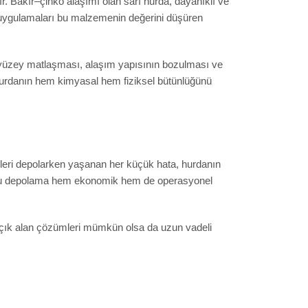
. Bakır–çinko alaşımı olan sarı hurda, dayanıklı ve
a uygulamaları bu malzemenin değerini düşüren
e, yüzey matlaşması, alaşım yapısının bozulması ve
 hurdanın hem kimyasal hem fiziksel bütünlüğünü
lleri depolarken yaşanan her küçük hata, hurdanın
le doğru depolama hem ekonomik hem de operasyonel
 açık alan çözümleri mümkün olsa da uzun vadeli