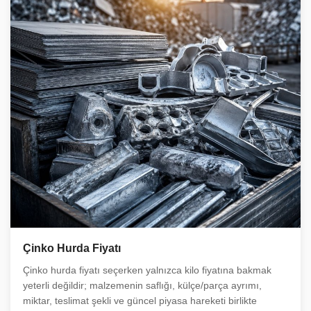
Çinko Hurda Fiyatı
Çinko hurda fiyatı seçerken yalnızca kilo fiyatına bakmak
yeterli değildir; malzemenin saflığı, külçe/parça ayrımı,
miktar, teslimat şekli ve güncel piyasa hareketi birlikte