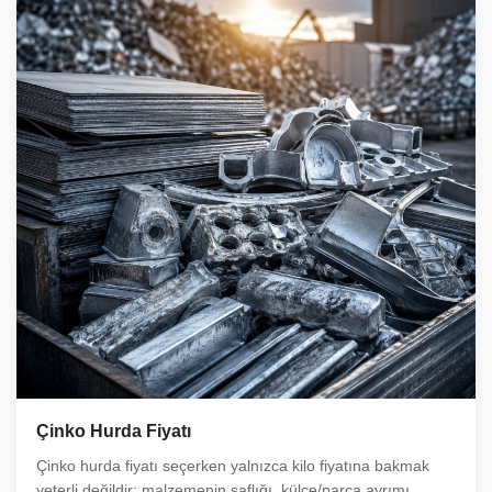
Çinko Hurda Fiyatı
Çinko hurda fiyatı seçerken yalnızca kilo fiyatına bakmak
yeterli değildir; malzemenin saflığı, külçe/parça ayrımı,