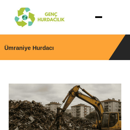
Ümraniye Hurdacı