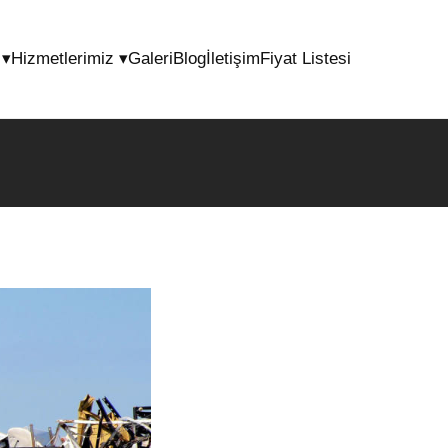
l
▾
Hizmetlerimiz
▾
Galeri
Blog
İletişim
Fiyat Listesi