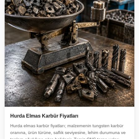
Hurda Elmas Karbür Fiyatları
Hurda elmas karbür fiyatları; malzemenin tungsten karbür
oranına, ürün türüne, saflık seviyesine, lehim durumuna ve